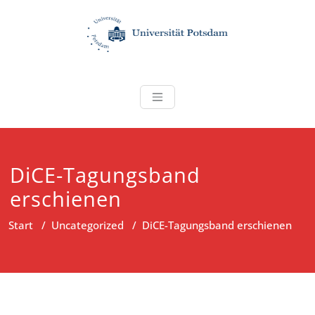
Zum
Inhalt
springen
banerji-lab
DiCE-Tagungsband
erschienen
Start
/
Uncategorized
/
DiCE-Tagungsband erschienen