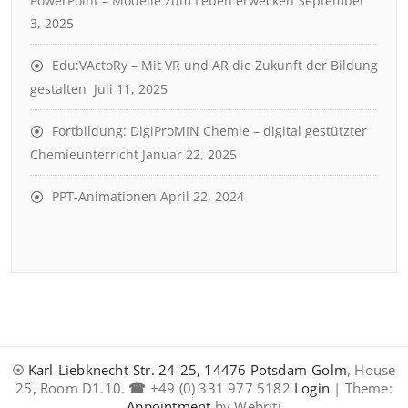
PowerPoint – Modelle zum Leben erwecken
September
3, 2025
Edu:VActoRy – Mit VR und AR die Zukunft der Bildung
gestalten
Juli 11, 2025
Fortbildung: DigiProMIN Chemie – digital gestützter
Chemieunterricht
Januar 22, 2025
PPT-Animationen
April 22, 2024
☉
Karl-Liebknecht-Str. 24-25, 14476 Potsdam-Golm
, House
25, Room D1.10.
☎
+49 (0) 331 977 5182
Login
| Theme:
Appointment
by Webriti