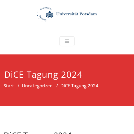
Zum
Inhalt
springen
banerji-lab
DiCE Tagung 2024
Start
/
Uncategorized
/
DiCE Tagung 2024