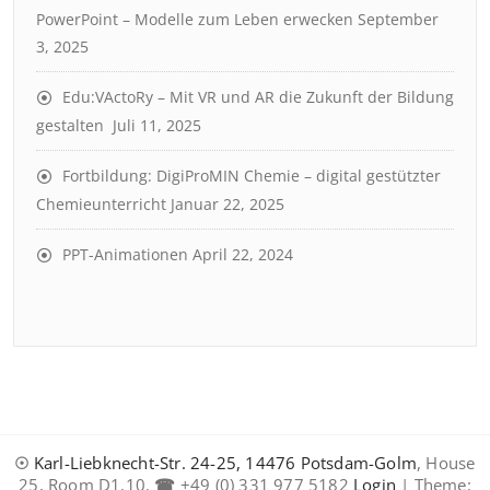
PowerPoint – Modelle zum Leben erwecken
September
3, 2025
Edu:VActoRy – Mit VR und AR die Zukunft der Bildung
gestalten
Juli 11, 2025
Fortbildung: DigiProMIN Chemie – digital gestützter
Chemieunterricht
Januar 22, 2025
PPT-Animationen
April 22, 2024
☉
Karl-Liebknecht-Str. 24-25, 14476 Potsdam-Golm
, House
25, Room D1.10.
☎
+49 (0) 331 977 5182
Login
| Theme: