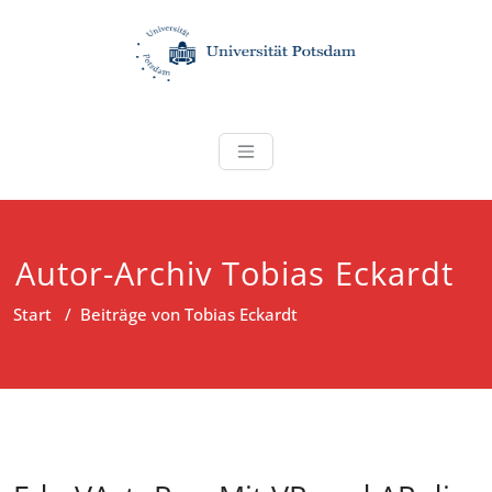
Zum
Inhalt
springen
banerji-lab
Autor-Archiv
Tobias Eckardt
Start
/
Beiträge von Tobias Eckardt