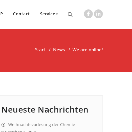
UP
Contact
Service
Start
/
News
/
We are online!
Neueste Nachrichten
Weihnachtsvorlesung der Chemie