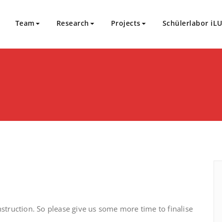
Team
Research
Projects
Schülerlabor iL
i-lab
nstruction. So please give us some more time to finalise